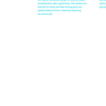
Dinosaur Chair(FP-16)
Kinatibuk-ang Pagtan-aw: Ang mga dinosaur
daghang mga gigikanan. Sa usa ka theme park nga adunay mga dinos
bangko nga pormag dinosaur sikat kaayo nga mga produkto. Nahiuyon
kinahanglanon usab alang sa layout sa tibuuk nga parke.