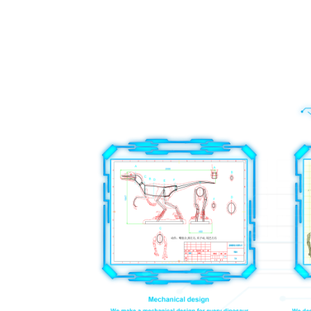
sumbanan sa pagpanalipod sa kinaiyahan.