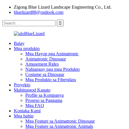
Zigong Blue Lizard Landscape Engineering Co., Ltd.
bluelizard88@outlook.com
Balay
Mga produkto
Mga Hayop nga Animatronic
Animatronic Dinosaur
Amusement Rides
Nahiangay nga mga Produkto
Costume sa Dinosaur
Mga Produkto sa Fiberglass
Proyekto
Mahitungod Kanato
Profile sa Kompanya
Proseso sa Paggama
Mga FAQ
Kontaka Kami
Mga bahin
Mga Feature sa Animatronic Dinosaur
Mga Feature sa Animatronic Animals