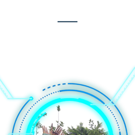
PANGUNAHING MATERYAL
anized Steel; 2. Resin; 3. Acrylic Paint; 4. Fiberglass Tela; 5. Tal