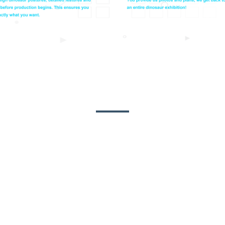
KATAPUSAN SA PRODUKTO
 usa sa mga hayop nga interesado kaayo sa mga bata. Ang mga dinosa
aur, siyempre, ang mga bangko kinahanglan alang sa pagpahulay. Ang
 sa tema sa amusement park, mahimo usab kini makadani sa trapiko, 