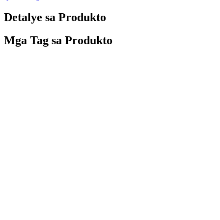
Detalye sa Produkto
Mga Tag sa Produkto
Mga teknik:
waterproof, resistant sa panahon.
Porma:
Ang bisan unsang porma mahimong mabag-o sumala sa mga p
Sertipiko:
CE, SGS
Paggamit:
Atraksyon ug promosyon. (amusement park, theme park, mu
Pagputos:
Ang mga bubble bag nanalipod sa mga dinosaur gikan sa k
pagpadala:
Gidawat namon ang transportasyon sa yuta, hangin, dagat
On-site nga Pag-instalar:
Magpadala kami og mga inhenyero sa lugar