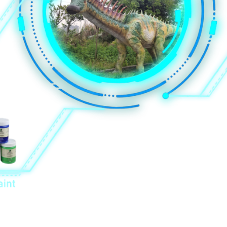
ng departamento sa pagpalit. Silang tanan adunay gikinahanglan nga 