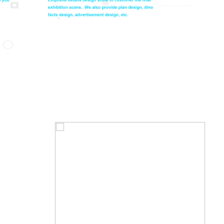
ur adunay
 mga
nga