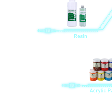
Ang tanan nga mga suppliers sa materyal ug accessory gisusi sa amo