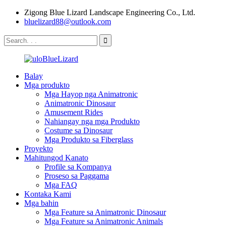
Zigong Blue Lizard Landscape Engineering Co., Ltd.
bluelizard88@outlook.com
Balay
Mga produkto
Mga Hayop nga Animatronic
Animatronic Dinosaur
Amusement Rides
Nahiangay nga mga Produkto
Costume sa Dinosaur
Mga Produkto sa Fiberglass
Proyekto
Mahitungod Kanato
Profile sa Kompanya
Proseso sa Paggama
Mga FAQ
Kontaka Kami
Mga bahin
Mga Feature sa Animatronic Dinosaur
Mga Feature sa Animatronic Animals