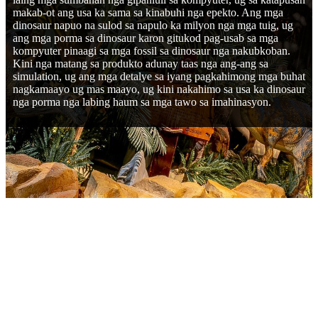
makab-ot ang usa ka sama sa kinabuhi nga epekto. Ang mga
dinosaur napuo na sulod sa napulo ka milyon nga mga tuig, ug
ang mga porma sa dinosaur karon gitukod pag-usab sa mga
kompyuter pinaagi sa mga fossil sa dinosaur nga nakubkoban.
Kini nga matang sa produkto adunay taas nga ang-ang sa
simulation, ug ang mga detalye sa iyang pagkahimong mga buhat
nagkamaayo ug mas maayo, ug kini nakahimo sa usa ka dinosaur
nga porma nga labing haum sa mga tawo sa imahinasyon.
MGA PARAMETER
Gidak-on: Gikan sa 1m hangtod 60m ang gitas-on, ang
ubang gidak-on magamit usab.