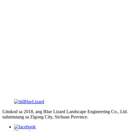
6. Ang dughan mopataas / mohulog aron masundog ang
pagginhawa.
8. Ang atubangan nga lawas pataas ug paubos o wala ngadto
sa tuo.
10. Pag-spray sa aso.
11. Pako flap.
Ang naglakaw nga dinosaur mahimong ipasibo (ang naglakaw
nga dinosaur adunay bug-os nga mga lihok ug mga tingog, buhi
nga tan-awon ang tinuod nga naglakaw nga dinosaur. 2 ka tawo
ang maka-operate ug makakontrol niini, usa ka drayber ug usa ka
controller. Kining naglakaw nga dinosaur gipadagan sa 4 ka
aluminum nga baterya, kini molungtad sulod sa 5 ka oras human
ma-full charge.
Gitukod sa 2018, ang Blue Lizard Landscape Engineering Co., Ltd.
nahimutang sa Zigong City, Sichuan Province.