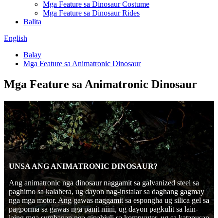
Mga Feature sa Dinosaur Costume
Mga Feature sa Dinosaur Rides
Balita
English
Balay
Mga Feature sa Animatronic Dinosaur
Mga Feature sa Animatronic Dinosaur
UNSA ANG ANIMATRONIC DINOSAUR?
Ang animatronic nga dinosaur naggamit sa galvanized steel sa
paghimo sa kalabera, ug dayon nag-instalar sa daghang gagmay
nga mga motor. Ang gawas naggamit sa espongha ug silica gel sa
pagporma sa gawas nga panit niini, ug dayon pagkulit sa lain-
laing mga sumbanan nga gipahiuli sa kompyuter, ug sa katapusan