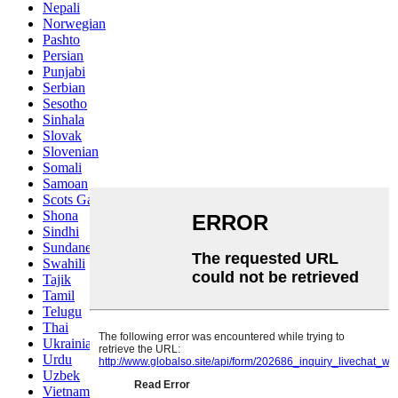
Nepali
Norwegian
Pashto
Persian
Punjabi
Serbian
Sesotho
Sinhala
Slovak
Slovenian
Somali
Samoan
Scots Gaelic
Shona
Sindhi
Sundanese
Swahili
Tajik
Tamil
Telugu
Thai
Ukrainian
Urdu
Uzbek
Vietnamese