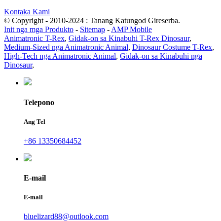
Kontaka Kami
© Copyright - 2010-2024 : Tanang Katungod Gireserba.
Init nga mga Produkto
-
Sitemap
-
AMP Mobile
Animatronic T-Rex
,
Gidak-on sa Kinabuhi T-Rex Dinosaur
,
Medium-Sized nga Animatronic Animal
,
Dinosaur Costume T-Rex
,
High-Tech nga Animatronic Animal
,
Gidak-on sa Kinabuhi nga
Dinosaur
,
Telepono
Ang Tel
+86 13350684452
E-mail
E-mail
bluelizard88@outlook.com