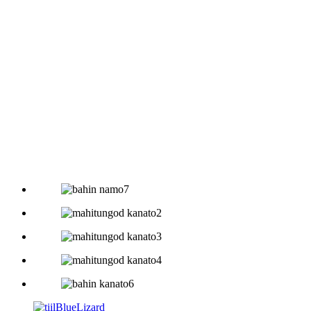
nga mga order paspas nga misaka matag
tuig. Karon kami adunay usa ka piho nga
sukod, nga suod nga may kalabotan sa
kultura sa korporasyon sa among kompanya.
Kinauyokan nga ideya: Kuhaa Ang Ligo Ug Pag-
apil sa Lab-as, pag-uswag sa mga panahon.
Panguna nga mga palisiya: Mangahas sa pagbag-o,
pagtuboy sa integridad, ug buhata ang among
labing maayo.