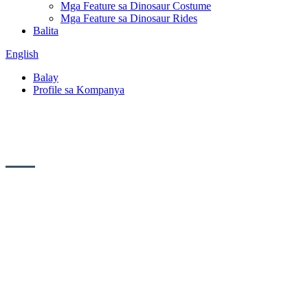
Mga Feature sa Dinosaur Costume
Mga Feature sa Dinosaur Rides
Balita
English
Balay
Profile sa Kompanya
Profile sa Kompanya
Gitukod sa 2018, ang Blue Lizard
Landscape Engineering Co., Ltd.
nahimutang sa Zigong City, Sichuan
Province. Kini usa ka propesyonal nga
tiggama sa mga simulate nga dinosaur ug
simulate nga mga hayop. Ang among mga
produkto kasagarang gigamit sa mga