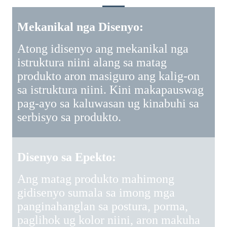
Mekanikal nga Disenyo:
Atong idisenyo ang mekanikal nga
istruktura niini alang sa matag
produkto aron masiguro ang kalig-on
sa istruktura niini. Kini makapauswag
pag-ayo sa kaluwasan ug kinabuhi sa
serbisyo sa produkto.
Disenyo sa Epekto:
Ang matag produkto mahimong
gidisenyo sumala sa imong mga
panginahanglan sa postura, porma,
paglihok ug kolor niini, aron makuha