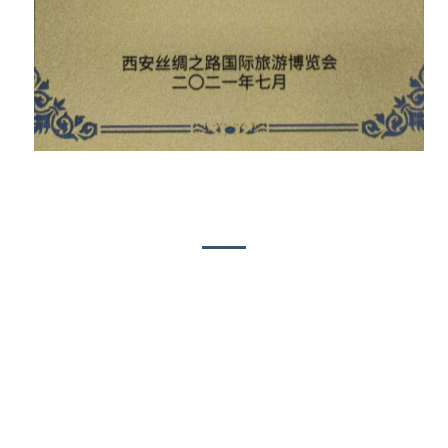
Atong Kultura sa Korporasyon
Sukad sa pagkatukod sa Blue Lizard
Landscape Engineering Co., Ltd. sa 2018,
ang among R&D ug production team
milapas sa 100 ka tawo. Ang lugar sa
pabrika milapad sa kapin sa 4,000 square
meters. Ang gidaghanon sa mga langyaw