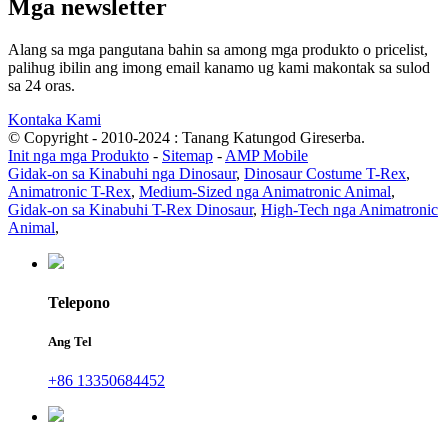
Mga newsletter
Alang sa mga pangutana bahin sa among mga produkto o pricelist,
palihug ibilin ang imong email kanamo ug kami makontak sa sulod
sa 24 oras.
Kontaka Kami
© Copyright - 2010-2024 : Tanang Katungod Gireserba.
Init nga mga Produkto
-
Sitemap
-
AMP Mobile
Gidak-on sa Kinabuhi nga Dinosaur
,
Dinosaur Costume T-Rex
,
Animatronic T-Rex
,
Medium-Sized nga Animatronic Animal
,
Gidak-on sa Kinabuhi T-Rex Dinosaur
,
High-Tech nga Animatronic
Animal
,
Telepono
Ang Tel
+86 13350684452