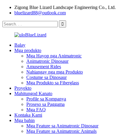
Zigong Blue Lizard Landscape Engineering Co., Ltd.
bluelizard88@outlook.com
Balay
Mga produkto
Mga Hayop nga Animatronic
Animatronic Dinosaur
Amusement Rides
Nahiangay nga mga Produkto
Costume sa Dinosaur
Mga Produkto sa Fiberglass
Proyekto
Mahitungod Kanato
Profile sa Kompanya
Proseso sa Paggama
Mga FAQ
Kontaka Kami
Mga bahin
Mga Feature sa Animatronic Dinosaur
Mga Feature sa Animatronic Animals