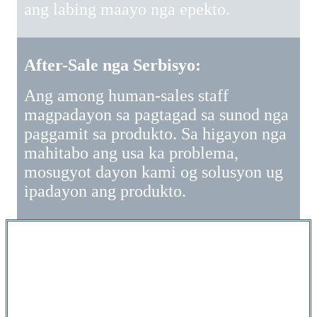
ang labing maayo nga epekto.
After-Sale nga Serbisyo:
Ang among human-sales staff
magpadayon sa pagtagad sa sunod nga
paggamit sa produkto. Sa higayon nga
mahitabo ang usa ka problema,
mosugyot dayon kami og solusyon ug
ipadayon ang produkto.
Disenyo sa graphic:
Sultihi kami bahin
sa impormasyon ug mga ideya, ug
makahimo kami og mga sugyot base sa
imong mga ideya.