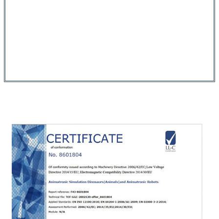
Team sa pag-instalar:
Kami adunay usa
ka propesyonal nga grupo sa pag-install
aron masiguro nga ang mga produkto
mahimong magamit nga luwas ug dali.
Sertipiko