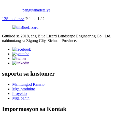
ka mga parke.
pangutana
detalye
1
2
Sunod >
>>
Pahina 1 / 2
Gitukod sa 2018, ang Blue Lizard Landscape Engineering Co., Ltd.
nahimutang sa Zigong City, Sichuan Province.
suporta sa kustomer
Mahitungod Kanato
Mga produkto
Proyekto
Mga bahin
Impormasyon sa Kontak