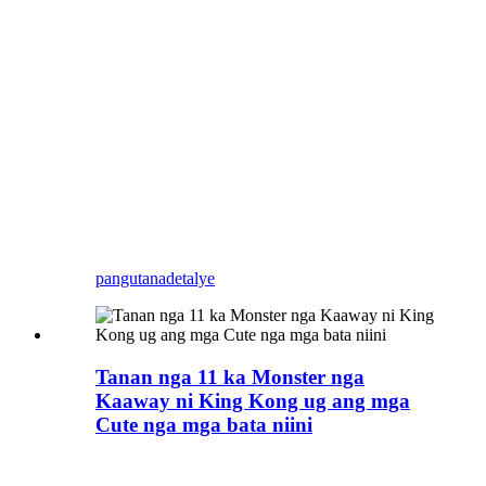
Makatawa nga KingKong
model supply, custom
KingKong models, Kingkong
costume, monster model
making, exhibition models para
sa mga festival, sama sa
Halloween skeletons, welcome
to contact for your projects.
pangutana
detalye
Tanan nga 11 ka Monster nga
Kaaway ni King Kong ug ang mga
Cute nga mga bata niini
Samtang nagtan-aw sa King