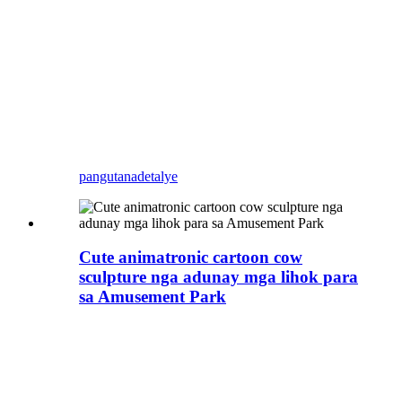
Game.
Propesyonal ug
Eksperyensiyado nga
tiggama sa paghimo sa mga
modelo sa karakter sa
Game.
pangutana
detalye
Cute animatronic cartoon cow
sculpture nga adunay mga lihok para
sa Amusement Park
Usa ka bag-ong cute nga animatronic
cartoon figure sculpture ang gilusad sa
China nga propesyonal nga
Animatronic Simulation Dinosaur