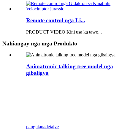
Remote control nga Li...
PRODUCT VIDEO Kini usa ka tawo...
Nahiangay nga mga Produkto
Animatronic talking tree model nga
gibaligya
Para makahimo ug propesyonal nga animatronic
nga mga modelo, ang Zigong Blue Lizard maoy
usa ka Propesyonal nga animatronic dinosaur
manufacturer sa paghatag ug Life-size nga
dinosaur ug amusement park nga may kalabutan
sa customized nga mga produkto para sa theme
parks ug museums.
pangutana
detalye