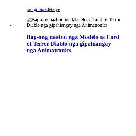
pangutana
detalye
Bag-ong naabot nga Modelo sa Lord
of Terror Diablo nga gipahiangay
nga Animatronics
Unsaon paghimo sa Diablo?
dili, dili, dili, dili nimo
kinahanglan nga hunahunaon
kini nga problema, mahimo
naton kini.
Ang Zigong Blue Lizard
nakahimo og daghang mga
modelo sa karakter sa