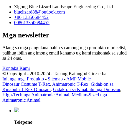
Zigong Blue Lizard Landscape Engineering Co., Ltd.
bluelizard88@outlook.com
+86 13350684452
008613350684452
Mga newsletter
Alang sa mga pangutana bahin sa among mga produkto o pricelist,
palihug ibilin ang imong email kanamo ug kami makontak sa sulod
sa 24 oras.
Kontaka Kami
© Copyright - 2010-2024 : Tanang Katungod Gireserba.
Init nga mga Produkto
-
Sitemap
-
AMP Mobile
Dinosaur Costume T-Rex
,
Animatronic T-Rex
,
Gidak-on sa
Kinabuhi T-Rex Dinosaur
,
Gidak-on sa Kinabuhi nga Dinosaur
,
High-Tech nga Animatronic Animal
,
Medium-Sized nga
Animatronic Animal
,
Telepono