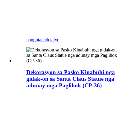
Zigong China, usa ka art artificial
creatures manufacturer nga gitumong sa
pagkuha sa imong theme nga animatronic
nga atraksyon gikan sa pagpanamkon
hangtod sa pagkompleto.
pangutana
detalye
Dekorasyon sa Pasko Kinabuhi nga
gidak-on sa Santa Claus Statue nga
adunay mga Paglihok (CP-36)
Pasadya nga mga modelo sa Pasko, mga
modelo sa festival, ang Blue Lizard usa ka
propesyonal nga tiggama sa costume nga
dinosaur, estatwa sa fiberglass ug mga
produkto sa theme park, Gitabangan na
namon ang kliyente sa pagtapos sa napulo