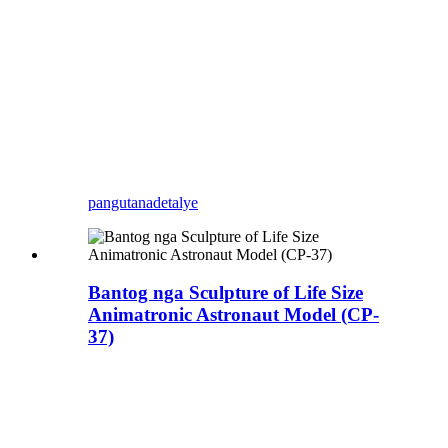
Animatronic Model Color ug
Size
Nahiangay nga Mga
Paglihok sa Setting:
1. Lola
nga naghimo og minasa
2.
Ang hawak nagalihok pataas
ngadto sa ubos
3.Musika
pangutana
detalye
Bantog nga Sculpture of Life Size
Animatronic Astronaut Model (CP-
37)
Paghimo sa Astronaut Model, Custom
Animatronic Astronaut Model, Zigong
Blue Lizard maoy usa sa nanguna nga
Animatronic Creatures props makers sa