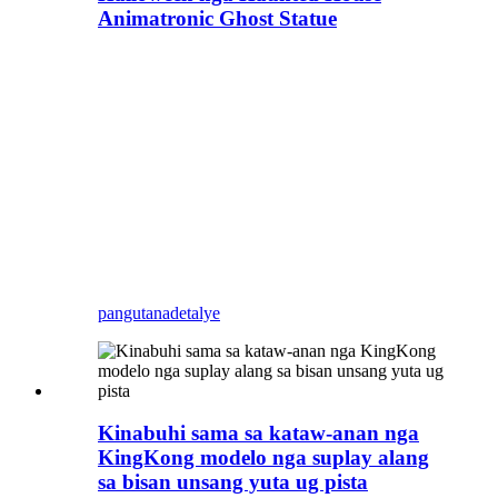
Animatronic Ghost Statue
Pasadya nga mga modelo sa
Halloween, Dekorasyon nga Haunted
House Animatronic Ghost Statue,
kostumbre nga makahadlok nga mga
modelo, Ang Blue Lizard usa ka
artipisyal nga tiggama sa mga binuhat
nga gitumong sa pagkuha sa imong
tema nga animatronic nga atraksyon
gikan sa pagpanamkon hangtod sa
pagkompleto
pangutana
detalye
Kinabuhi sama sa kataw-anan nga
KingKong modelo nga suplay alang
sa bisan unsang yuta ug pista