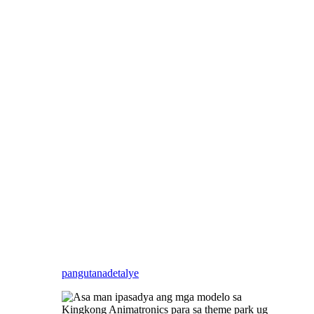
Kong, unsa nga mangtas ang
imong pilion nga panguna
nga kontrabida? Gusto
namon nga ipasadya ang
estatwa nga monster o
modelo nga Animatronic para
sa imong lokal nga theme
park! oo nga free design!
kontaka kami sa naandan
nga mga monsters sa King
Kong, ingon man ang ingon
nga cute nga yano nga mga
bata
pangutana
detalye