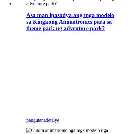
Asa man ipasadya ang mga modelo
sa Kingkong Animatronics para sa
theme park ug adventure park?
Daghan kaayong theme
parks ug adventure parks
nga gustong himoong
kingkong theme park human
sa pelikula nga mogawas,
Sama sa Huss Park, ug ang
The Universal Orlando
Resort location Islands of
Adventure.
pangutana
detalye