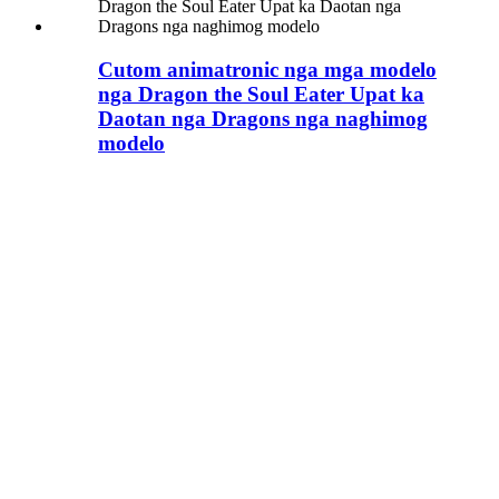
Cutom animatronic nga mga modelo
nga Dragon the Soul Eater Upat ka
Daotan nga Dragons nga naghimog
modelo
Ang mga zoo kinahanglan
usab nga magpaila sa pipila
ka labi ka lahi nga kostumbre
nga mga modelo sa monster
simulation.
Ang Zigong Blue Lizard
adunay kini nga serbisyo sa
paghimo sa dragon sa
daghang mga tuig ug giabi-
abi sa pagtan-aw