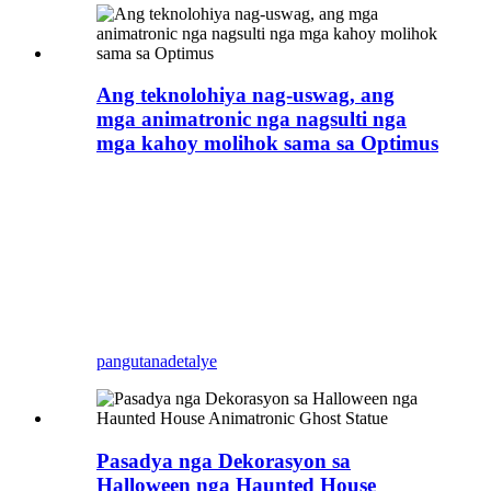
Ang teknolohiya nag-uswag, ang
mga animatronic nga nagsulti nga
mga kahoy molihok sama sa Optimus
Sa Blue lizard, ang tanan nga gidak-on sa
kinabuhi nga animatronic nga mga hayop ug mga
binuhat mahimong ipasibo sa tin-aw nga mga
modelo, sama sa nagngulob nga mga dinosaur sa
mga parke, mga pagsakay sa kalingawan… Ang
Blue lizard usa ka propesyonal nga tiggama sa
mga simulate nga dinosaur ug mga simulate nga
hayop.
pangutana
detalye
Pasadya nga Dekorasyon sa
Halloween nga Haunted House