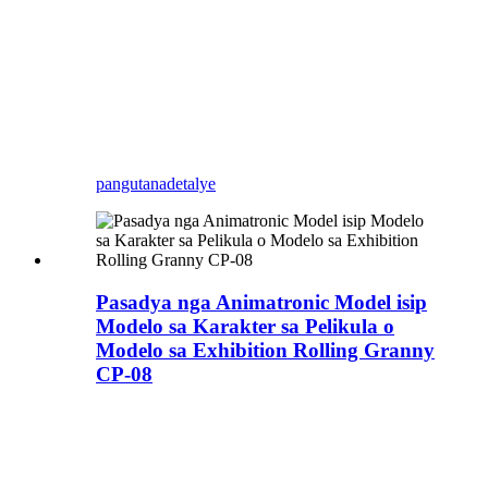
manufacturer, nga adunay
customizable nga mga gutlo, ug
customized nga materyal, bag-ong
disenyo sa Artipisyal nga Dinosaur:
purpura nga baka alang niini nga
China
Tuig sa Baka (sa Chinese
zodiac).
pangutana
detalye
Pasadya nga Animatronic Model isip
Modelo sa Karakter sa Pelikula o
Modelo sa Exhibition Rolling Granny
CP-08
Sa Custom Animatronic
Model o sa Custom Cultural
Electronic Model
Customizd