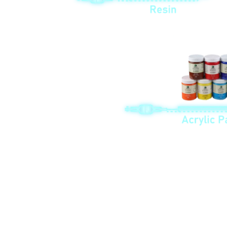
Ang tanan nga mga suppliers sa materyal ug accessory gisusi sa amo
sumbanan sa pagpanalipod sa kinaiyahan.