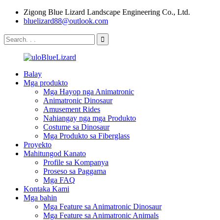
Zigong Blue Lizard Landscape Engineering Co., Ltd.
bluelizard88@outlook.com
Balay
Mga produkto
Mga Hayop nga Animatronic
Animatronic Dinosaur
Amusement Rides
Nahiangay nga mga Produkto
Costume sa Dinosaur
Mga Produkto sa Fiberglass
Proyekto
Mahitungod Kanato
Profile sa Kompanya
Proseso sa Paggama
Mga FAQ
Kontaka Kami
Mga bahin
Mga Feature sa Animatronic Dinosaur
Mga Feature sa Animatronic Animals