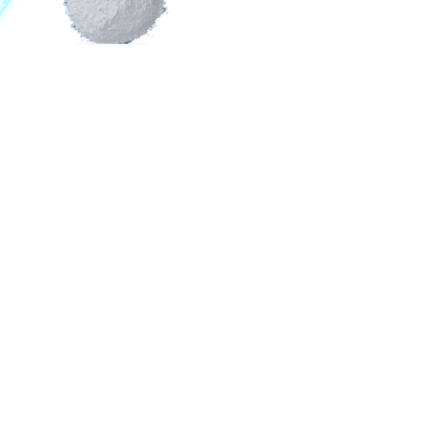
katugbang nga mga sertipiko, ug nakab-ot ang maayo kaayo nga mga