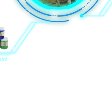
ng departamento sa pagpalit. Silang tanan adunay gikinahanglan nga 