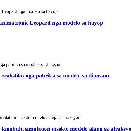
 animatronic Leopard nga modelo sa hayop
nimatronic Dinosaur ug tiggama sa mga hayop sa China. Kini 
bungbong, nga gibutang sa bungbong nga wala'y daghang luna,
pa.
ealistiko nga pabrika sa modelo sa dinosaur
nimatronic Dinosaur ug tiggama sa mga hayop sa China. Kini 
bungbong, nga gibutang sa bungbong nga wala'y daghang luna,
pa.
kinabuhi simulation insekto modelo alang sa atraksy