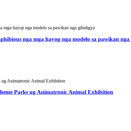
phibious nga mga hayop nga modelo sa pawikan nga 
imatronic Dinosaur ug supplier sa mga hayop sa China. Kini n
 makasugakod sa adlaw. Mahimo kining gamiton sa sulod ug sa g
 sa mga turista, ug makadani usab og daghang mga bisita sa im
heme Parks ug Animatronic Animal Exhibition
 Animatronic Kangaroo Family. Gipakita ang duha ka hamtong n
 eksibisyon, mga parke sa kalingawan, ug mga dulaanan sa pam
nagpagawas sa realistiko nga mga tawag sa kangaroo, nga nag