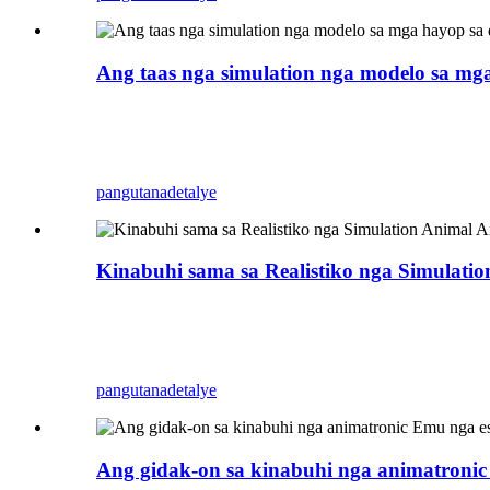
Ang taas nga simulation nga modelo sa mg
Ang Zigong Blue Lizard usa ka propesyonal nga An
naghimo niini nga dili mabasa sa tubig ug dili m
pang mga dapit. Makakuha ka og mga litrato alang
pangutana
detalye
Kinabuhi sama sa Realistiko nga Simulati
Ang Zigong Blue Lizard usa ka propesyonal nga An
naghimo niini nga dili mabasa sa tubig ug dili m
pang mga dapit. Makakuha ka og mga litrato alang
pangutana
detalye
Ang gidak-on sa kinabuhi nga animatronic