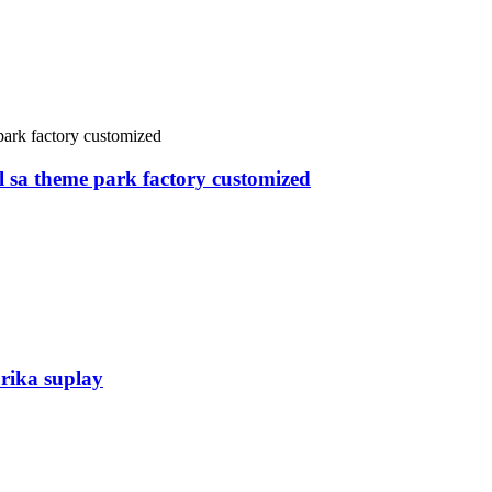
nimatronic Dinosaur ug tiggama sa mga hayop sa China. Kini 
g, nga gibutang sa bungbong nga wala'y daghang luna, ug ma
l sa theme park factory customized
nimatronic Dinosaur ug tiggama sa mga hayop sa China. Kini n
bungbong, nga gibutang sa bungbong nga wala'y daghang luna,
pa.
rika suplay
nimatronic Dinosaur ug tiggama sa mga hayop sa China. Kini n
orasyon sa bungbong, nga gibutang sa bungbong nga wala'y d
ahan, ug uban pa.