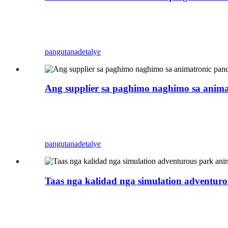
Ang Zigong Blue Lizard usa ka propesyonal nga A
lihok. Mahimo kini gamiton isip dekorasyon sa 
sa imong parke, shopping mall, tindahan, ug uban 
pangutana
detalye
Ang supplier sa paghimo naghimo sa anima
Ang Zigong Blue Lizard usa ka propesyonal nga A
molihok sa wala sa tuo ug tingog. Mahimo kini g
makadani og daghang mga kustomer sa imong parke
pangutana
detalye
Taas nga kalidad nga simulation adventuro
Ang Zigong Blue Lizard usa ka propesyonal nga A
Mahimo kini gamiton isip dekorasyon sa bungbon
imong parke, shopping mall, tindahan, ug uban pa.