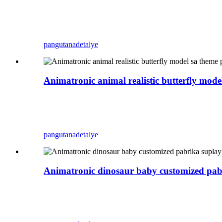
Ang Zigong Blue Lizard usa ka propesyonal nga A
Mahimo kini gamiton isip dekorasyon sa bungbon
imong parke, shopping mall, tindahan, ug uban pa.
pangutana
detalye
Animatronic animal realistic butterfly mode
Ang Zigong Blue Lizard usa ka propesyonal nga A
lihok. Mahimo kini gamiton isip dekorasyon sa 
sa imong parke, shopping mall, tindahan, ug uban 
pangutana
detalye
Animatronic dinosaur baby customized pab
Ang Zigong Blue Lizard usa ka propesyonal nga A
unsang mga lihok. Mahimo kini gamiton isip dek
mga kustomer sa imong parke, shopping mall, tind