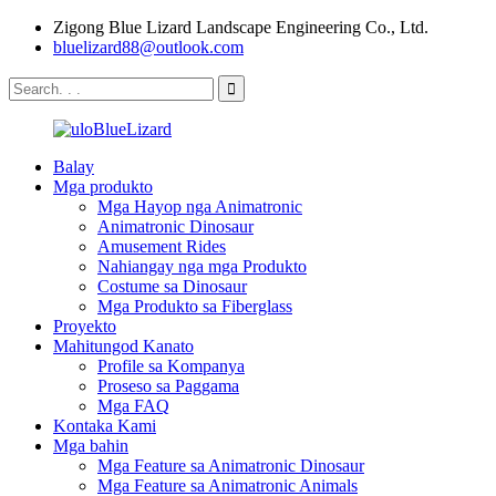
Zigong Blue Lizard Landscape Engineering Co., Ltd.
bluelizard88@outlook.com
Balay
Mga produkto
Mga Hayop nga Animatronic
Animatronic Dinosaur
Amusement Rides
Nahiangay nga mga Produkto
Costume sa Dinosaur
Mga Produkto sa Fiberglass
Proyekto
Mahitungod Kanato
Profile sa Kompanya
Proseso sa Paggama
Mga FAQ
Kontaka Kami
Mga bahin
Mga Feature sa Animatronic Dinosaur
Mga Feature sa Animatronic Animals