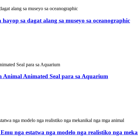
a hayop sa dagat alang sa museyo sa oceanographic
imatronic Dinosaur ug supplier sa mga hayop sa China. Kini ng
akasugakod sa adlaw. Mahimo kining gamiton sa sulod ug sa ga
 sa mga turista, ug makadani usab og daghang mga bisita sa im
on Animal Animated Seal para sa Aquarium
imatronic Dinosaur ug supplier sa mga hayop sa China. Ang pan
akasugakod sa adlaw. Mahimo kining gamiton sa sulod ug sa ga
 sa mga turista, ug makadani usab og daghang mga bisita sa im
 Emu nga estatwa nga modelo nga realistiko nga mek