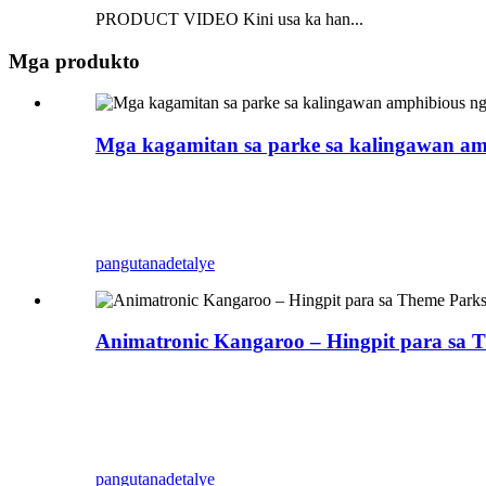
PRODUCT VIDEO Kini usa ka han...
Mga produkto
Mga kagamitan sa parke sa kalingawan am
Ang Zigong Blue Lizard usa ka propesyonal nga An
naghimo niini nga dili tinubdan sa tubig ug dili
pang mga dapit. Makakuha ka og mga litrato alang
pangutana
detalye
Animatronic Kangaroo – Hingpit para sa T
Ihatag ang ihalas nga kinabuhi sa among Lifelike
(H=0.7m), kini nga set maayo alang sa mga parke,
tanang direksyon (pataas, paubos, wala, tuo) ug 
alang sa tanang edad.
pangutana
detalye