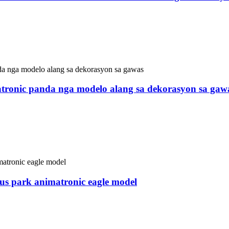
nimatronic Dinosaur ug tiggama sa mga hayop sa China. Kini 
bungbong, nga gibutang sa bungbong nga wala'y daghang luna,
pa.
tronic panda nga modelo alang sa dekorasyon sa gaw
nimatronic Dinosaur ug tiggama sa mga hayop sa China. Kini 
amiton isip dekorasyon sa bungbong, nga gibutang sa bungbong
, shopping mall, tindahan, ug uban pa.
us park animatronic eagle model
nimatronic Dinosaur ug tiggama sa mga hayop sa China. Kinin
g, nga gibutang sa bungbong nga wala'y daghang luna, ug ma