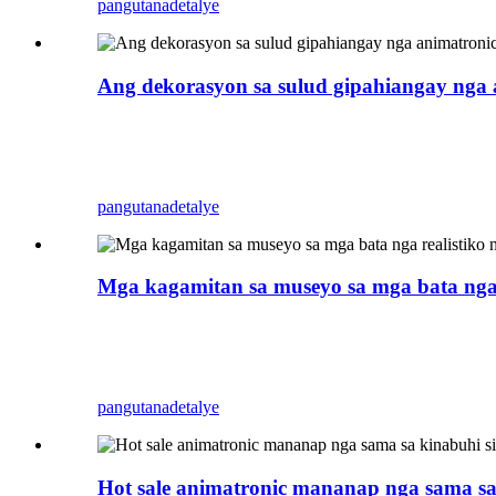
pangutana
detalye
Ang dekorasyon sa sulud gipahiangay nga
Ang Zigong Blue Lizard usa ka propesyonal nga A
lihok. Mahimo kini gamiton isip dekorasyon sa 
sa imong parke, shopping mall, tindahan, ug uban 
pangutana
detalye
Mga kagamitan sa museyo sa mga bata nga r
Ang Zigong Blue Lizard usa ka propesyonal nga A
lihok. Mahimo kini gamiton isip dekorasyon sa 
sa imong parke, shopping mall, tindahan, ug uban 
pangutana
detalye
Hot sale animatronic mananap nga sama sa 