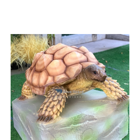
pasundayag, kini nga bag-ong paglalang sigurado nga
makapadani sa tanan nga makasugat niini.