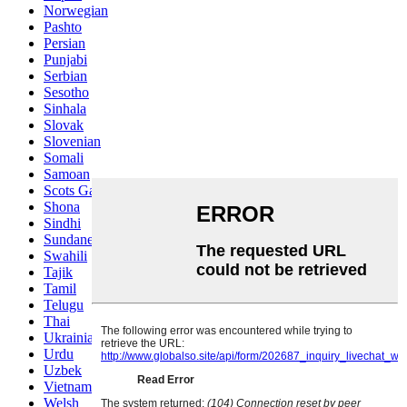
Norwegian
Pashto
Persian
Punjabi
Serbian
Sesotho
Sinhala
Slovak
Slovenian
Somali
Samoan
Scots Gaelic
Shona
Sindhi
Sundanese
Swahili
Tajik
Tamil
Telugu
Thai
Ukrainian
Urdu
Uzbek
Vietnamese
Welsh