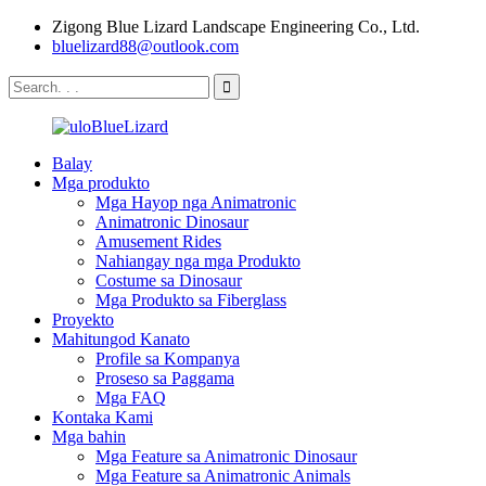
Zigong Blue Lizard Landscape Engineering Co., Ltd.
bluelizard88@outlook.com
Balay
Mga produkto
Mga Hayop nga Animatronic
Animatronic Dinosaur
Amusement Rides
Nahiangay nga mga Produkto
Costume sa Dinosaur
Mga Produkto sa Fiberglass
Proyekto
Mahitungod Kanato
Profile sa Kompanya
Proseso sa Paggama
Mga FAQ
Kontaka Kami
Mga bahin
Mga Feature sa Animatronic Dinosaur
Mga Feature sa Animatronic Animals