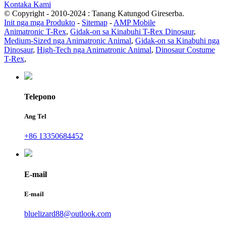
Kontaka Kami
© Copyright - 2010-2024 : Tanang Katungod Gireserba.
Init nga mga Produkto
-
Sitemap
-
AMP Mobile
Animatronic T-Rex
,
Gidak-on sa Kinabuhi T-Rex Dinosaur
,
Medium-Sized nga Animatronic Animal
,
Gidak-on sa Kinabuhi nga
Dinosaur
,
High-Tech nga Animatronic Animal
,
Dinosaur Costume
T-Rex
,
Telepono
Ang Tel
+86 13350684452
E-mail
E-mail
bluelizard88@outlook.com