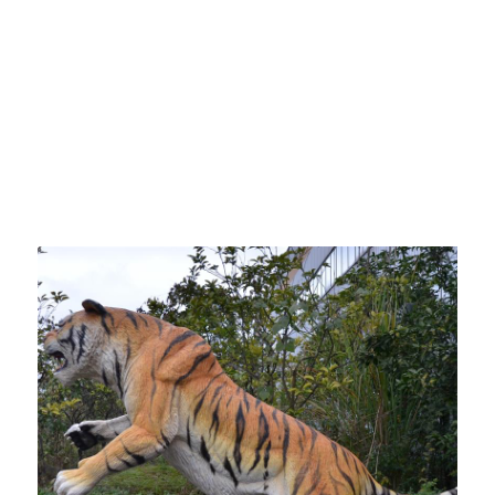
modelo gipili pag-ayo ug adunay labing taas nga
kalidad. Ang labing kaayo lamang ang gipili aron
masiguro ang kalig-on ug usa ka talagsaon nga
pagkahuman. Ang kombinasyon sa kini nga mga
premium nga materyales ug ang tukma nga inhenyero
nagtugot alang sa hapsay nga paglihok ug pagpaandar.