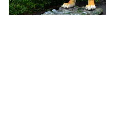
Ang pagtagad sa detalye niining mekanikal nga modelo
sa tigre dalayegon gayod. Ang matag aspeto, gikan sa
pinakagamay nga mekanismo hangtod sa kinatibuk-ang
disenyo, usa ka testamento sa kahanas ug dedikasyon sa
mga artesano sa luyo niini. Kini dili lamang nagsilbi
nga usa ka pangdekorasyon nga piraso apan ingon usab
usa ka teknolohiya nga katingalahan nga nagpakita sa
mga posibilidad sa mekanikal nga engineering. Gipakita
man sa usa ka koleksyon o gigamit sa usa ka tema nga
palibot, kini sigurado nga makadani sa atensyon ug
pagdayeg. Kini usa ka talagsaon nga panig-ingnan kung
giunsa ang mga advanced nga teknik sa paggama ug
laraw sa paglalang mahimong maghiusa aron makahimo
usa ka butang nga talagsaon kaayo.