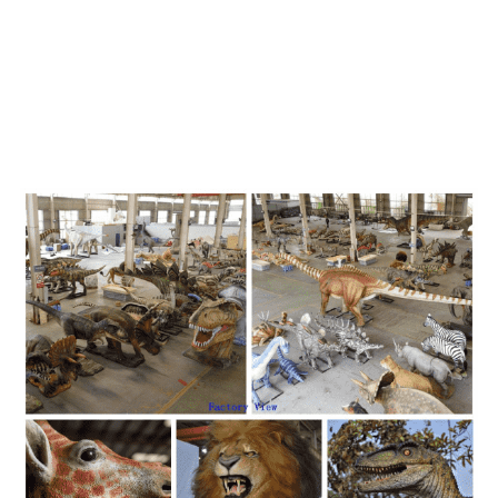
Ang mga modelo mahimong naandan
nga gihimo alang sa eksibit sa museyo
o theme park ug kini molungtad og 30-
60 ka adlaw