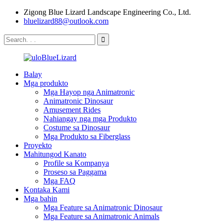
Zigong Blue Lizard Landscape Engineering Co., Ltd.
bluelizard88@outlook.com
Balay
Mga produkto
Mga Hayop nga Animatronic
Animatronic Dinosaur
Amusement Rides
Nahiangay nga mga Produkto
Costume sa Dinosaur
Mga Produkto sa Fiberglass
Proyekto
Mahitungod Kanato
Profile sa Kompanya
Proseso sa Paggama
Mga FAQ
Kontaka Kami
Mga bahin
Mga Feature sa Animatronic Dinosaur
Mga Feature sa Animatronic Animals