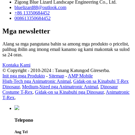
Zigong Blue Lizard Landscape Engineering Co., Ltd.
bluelizard88@outlook.com
+86 13350684452
008613350684452
Mga newsletter
Alang sa mga pangutana bahin sa among mga produkto o pricelist,
palihug ibilin ang imong email kanamo ug kami makontak sa sulod
sa 24 oras.
Kontaka Kami
© Copyright - 2010-2024 : Tanang Katungod Gireserba.
Init nga mga Produkto
-
Sitemap
-
AMP Mobile
High-Tech nga Animatronic Animal
,
Gidak-on sa Kinabuhi T-Rex
Dinosaur
,
Medium-Sized nga Animatronic Animal
,
Dinosaur
Costume T-Rex
,
Gidak-on sa Kinabuhi nga Dinosaur
,
Animatronic
T-Rex
,
Telepono
Ang Tel