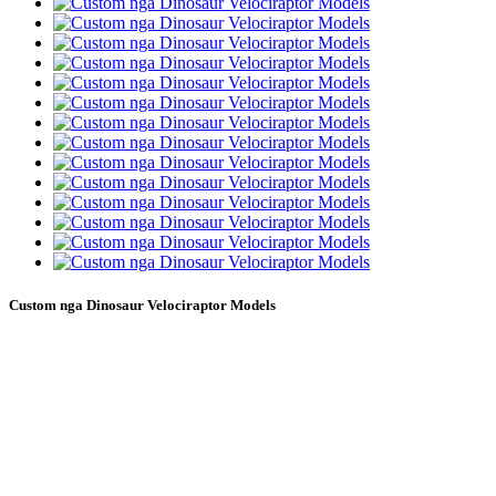
Custom nga Dinosaur Velociraptor Models
Sa Custom Dinosaur Velociraptor Models, ang Blue
Lizard Landscape Engineering Co., Ltd. nag-
espesyalisar sa pagdesinyo, pag-uswag, paghimo ug
pagbaligya sa mga simulate nga dinosaur ug simulate
nga mga hayop.
“Ang kinabuhi sa yuta naglungtad sulod sa gatosan ka