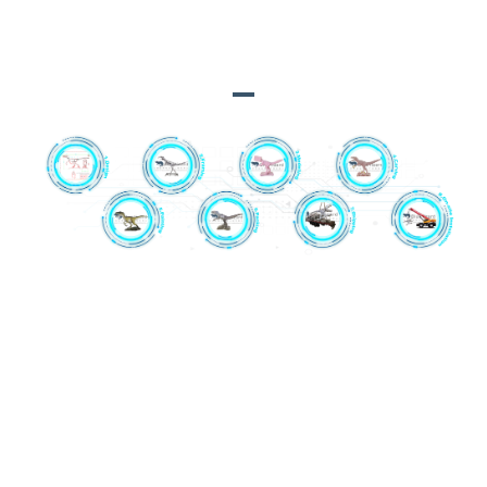
MGA BULUHATON
1. Control box: Independyenteng
naugmad ang ikaupat nga henerasyon
nga control box.
2. Mechanical Frame: Ang stainless
steel ug brushless nga mga motor
gigamit sa paghimo sa mga dinosaur