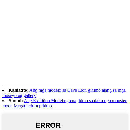
metabolismo, kung itandi sa
kadaghanan sa modernong mainit nga
dugo nga mammal ug mga langgam.
Ang kiwi susama sa dromaeosaurids sa
anatomy, klase sa balhibo, istruktura sa
bukog ug bisan ang pig-ot nga anatomy
sa mga agianan sa ilong (kasagaran
usa ka yawe nga timailhan sa
metabolismo).
Kaniadto:
Ang mga modelo sa Cave Lion gihimo alang sa mga
museyo ug gallery
Sunod:
Ang Exihition Model nga naghimo sa dako nga monster
mode Megatherium gihimo