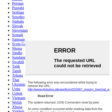
Persian
Punjabi
Serbian
Sesotho
Sinhala
Slovak
Slovenian
Somali
Samoan
Scots Gaelic
Shona
Sindhi
Sundanese
Swahili
Tajik
Tamil
Telugu
Thai
Ukrainian
Urdu
Uzbek
Vietnamese
Welsh
Xhosa
Yiddish