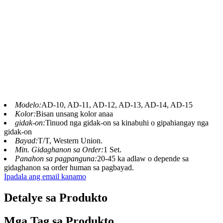
milyon ka tuig ug ang mga dinosaur maoy bahin
lamang niana, ug kita mas gamay pa nga bahin niana.
Gibutang gyud nila kami sa panan-aw. Ang ideya nga
ang kinabuhi sa yuta naglungtad 65 ka milyon ka tuig
kanhi. Kini makapaubos. Mura mig inusara diri pero
dili. Bahin kita sa usa ka huyang nga sistema nga
gilangkoban sa tanang buhing butang.”
— Charlotte Lockwood
Modelo:
AD-10, AD-11, AD-12, AD-13, AD-14, AD-15
Kolor:
Bisan unsang kolor anaa
gidak-on:
Tinuod nga gidak-on sa kinabuhi o gipahiangay nga
gidak-on
Bayad:
T/T, Western Union.
Min. Gidaghanon sa Order:
1 Set.
Panahon sa pagpanguna:
20-45 ka adlaw o depende sa
gidaghanon sa order human sa pagbayad.
Ipadala ang email kanamo
Detalye sa Produkto
Mga Tag sa Produkto