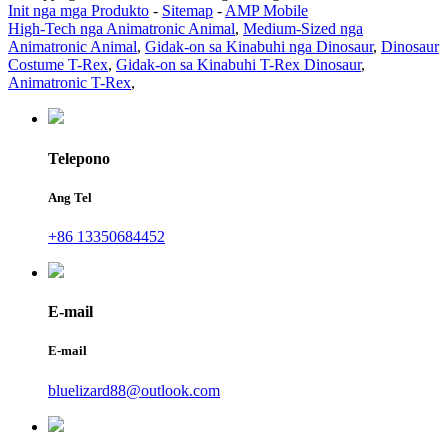
Init nga mga Produkto
-
Sitemap
-
AMP Mobile
High-Tech nga Animatronic Animal
,
Medium-Sized nga
Animatronic Animal
,
Gidak-on sa Kinabuhi nga Dinosaur
,
Dinosaur
Costume T-Rex
,
Gidak-on sa Kinabuhi T-Rex Dinosaur
,
Animatronic T-Rex
,
Telepono
Ang Tel
+86 13350684452
E-mail
E-mail
bluelizard88@outlook.com