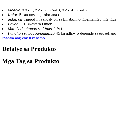
Modelo:
AA-11, AA-12, AA-13, AA-14, AA-15
Kolor:
Bisan unsang kolor anaa
gidak-on:
Tinuod nga gidak-on sa kinabuhi o gipahiangay nga gid
Bayad:
T/T, Western Union.
Min. Gidaghanon sa Order:
1 Set.
Panahon sa pagpanguna:
20-45 ka adlaw o depende sa gidaghano
Ipadala ang email kanamo
Detalye sa Produkto
Mga Tag sa Produkto
Tingog:
Katugbang nga tingog sa mananap o 
Mga lihok: