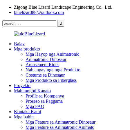
Zigong Blue Lizard Landscape Engineering Co., Ltd.
bluelizard88@outlook.com
Balay
Mga produkto
Mga Hayop nga Animatronic
Animatronic Dinosaur
Amusement Rides
Nahiangay nga mga Produkto
Costume sa Dinosaur
Mga Produkto sa Fiberglass
Proyekto
Mahitungod Kanato
Profile sa Kompanya
Proseso sa Paggama
Mga FAQ
Kontaka Kami
Mga bahin
Mga Feature sa Animatronic Dinosaur
Mga Feature sa Animatronic Animals