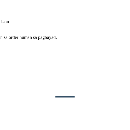
ak-on
n sa order human sa pagbayad.
DESKRIPSIYON SA PRODUKTO
kostumbre sa ubang mga tingog.