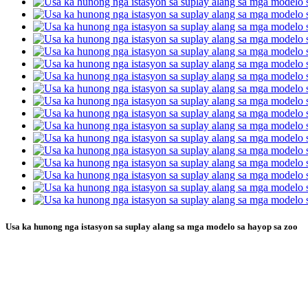
Usa ka hunong nga istasyon sa suplay alang sa mga modelo sa hayop sa zoo
Usa ka hunong nga istasyon sa suplay ala
nga mga binuhat nga gitumong sa pagku
hangtod sa pagkahuman.